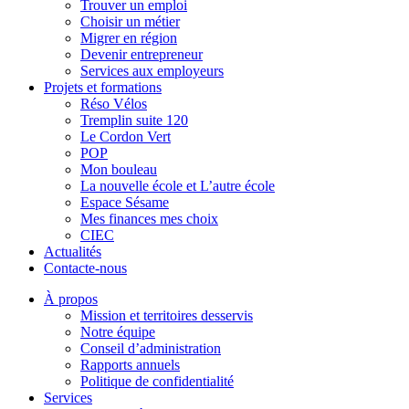
Trouver un emploi
Choisir un métier
Migrer en région
Devenir entrepreneur
Services aux employeurs
Projets et formations
Réso Vélos
Tremplin suite 120
Le Cordon Vert
POP
Mon bouleau
La nouvelle école et L’autre école
Espace Sésame
Mes finances mes choix
CIEC
Actualités
Contacte-nous
À propos
Mission et territoires desservis
Notre équipe
Conseil d’administration
Rapports annuels
Politique de confidentialité
Services