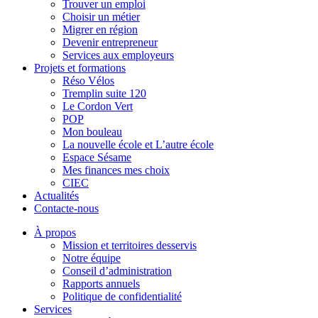
Trouver un emploi
Choisir un métier
Migrer en région
Devenir entrepreneur
Services aux employeurs
Projets et formations
Réso Vélos
Tremplin suite 120
Le Cordon Vert
POP
Mon bouleau
La nouvelle école et L’autre école
Espace Sésame
Mes finances mes choix
CIEC
Actualités
Contacte-nous
À propos
Mission et territoires desservis
Notre équipe
Conseil d’administration
Rapports annuels
Politique de confidentialité
Services