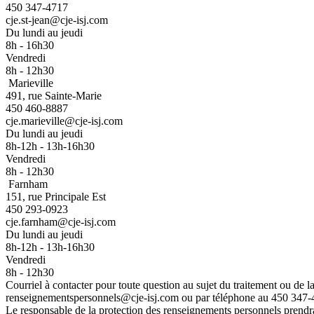
450 347-4717
cje.st-jean@cje-isj.com
Du lundi au jeudi
8h - 16h30
Vendredi
8h - 12h30
Marieville
491, rue Sainte-Marie
450 460-8887
cje.marieville@cje-isj.com
Du lundi au jeudi
8h-12h - 13h-16h30
Vendredi
8h - 12h30
Farnham
151, rue Principale Est
450 293-0923
cje.farnham@cje-isj.com
Du lundi au jeudi
8h-12h - 13h-16h30
Vendredi
8h - 12h30
Courriel à contacter pour toute question au sujet du traitement ou de 
renseignementspersonnels@cje-isj.com ou par téléphone au 450 347-
Le responsable de la protection des renseignements personnels prendra 