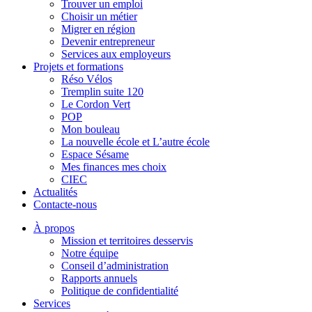
Trouver un emploi
Choisir un métier
Migrer en région
Devenir entrepreneur
Services aux employeurs
Projets et formations
Réso Vélos
Tremplin suite 120
Le Cordon Vert
POP
Mon bouleau
La nouvelle école et L’autre école
Espace Sésame
Mes finances mes choix
CIEC
Actualités
Contacte-nous
À propos
Mission et territoires desservis
Notre équipe
Conseil d’administration
Rapports annuels
Politique de confidentialité
Services